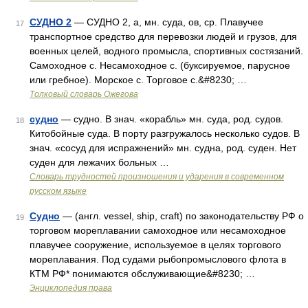
СУДНО 2
— СУДНО 2, а, мн. суда, ов, ср. Плавучее
17
транспортное средство для перевозки людей и грузов, для
военных целей, водного промысла, спортивных состязаний.
Самоходное с. Несамоходное с. (буксируемое, парусное
или гребное). Морское с. Торговое с.&#8230; …
Толковый словарь Ожегова
судно
— судно. В знач. «корабль» мн. суда, род. судов.
18
Китобойные суда. В порту разгружалось несколько судов. В
знач. «сосуд для испражнений» мн. судна, род. суден. Нет
суден для лежачих больных …
Словарь трудностей произношения и ударения в современном
русском языке
Судно
— (англ. vessel, ship, craft) по законодательству РФ о
19
торговом мореплавании самоходное или несамоходное
плавучее сооружение, используемое в целях торгового
мореплавания. Под судами рыбопромыслового флота в
КТМ РФ* понимаются обслуживающие&#8230; …
Энциклопедия права