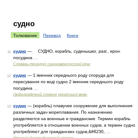
судно
Толкование
Перевод
Книги
судно
— СУДНО, корабль, суденышко, разг., ирон.
11
посудина …
Словарь-тезаурус синонимов русской речи
судно
— 1 іменник середнього роду споруда для
12
пересування по воді судно 2 іменник середнього роду
посудина …
Орфографічний словник української мови
судно
— (корабль) плавучее сооружение для выполнения
13
различных задач мореплавания. По назначению
разделяются на военные и гражданские. Термин корабль
употребляется в отношении военных судов, а термин судно
употребляют для гражданских судов,&#8230; …