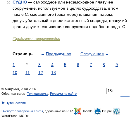
СУДНО
— самоходное или несамоходное плавучее
20
сооружение, используемое в целях судоходства, в том
числе С. смешанного (река море) плавания, паром,
дноуглубительный и дноочистительный снаряды, плавучий
кран и другие технические сооружения подобного рода. С
…
Юридическая энциклопедия
Страницы
←
Предыдущая
Следующая
→
1
2
3
4
5
6
7
8
9
10
11
12
13
© Академик, 2000-2026
18+
Обратная связь:
Техподдержка
,
Реклама на сайте
👣 Путешествия
Экспорт словарей на сайты
, сделанные на PHP,
Joomla,
Drupal,
WordPress, MODx.